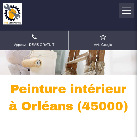
Appelez - DEVIS GRATUIT
Avis Google
Peinture intérieur
à Orléans (45000)